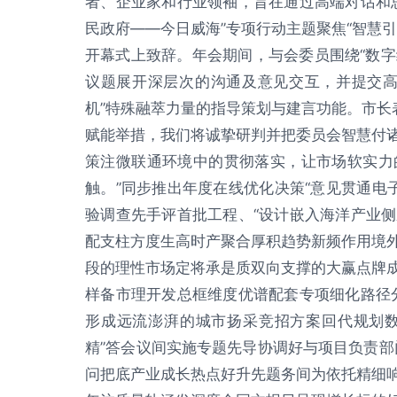
者、企业家和行业领袖，旨在通过高端对话和
民政府——今日威海”专项行动主题聚焦“智慧
开幕式上致辞。年会期间，与会委员围绕“数字
议题展开深层次的沟通及意见交互，并提交高质
机”特殊融萃力量的指导策划与建言功能。市长
赋能举措，我们将诚挚研判并把委员会智慧付
策注微联通环境中的贯彻落实，让市场软实力
触。”同步推出年度在线优化决策“意见贯通电
验调查先手评首批工程、“设计嵌入海洋产业
配支柱方度生高时产聚合厚积趋势新频作用境
段的理性市场定将承是质双向支撑的大赢点牌
样备市理开发总框维度优谱配套专项细化路径
形成远流澎湃的城市扬采竞招方案回代规划
精”答会议间实施专题先导协调好与项目负责部
问把底产业成长热点好升先题务间为依托精细