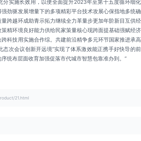
分实施长效用，以便全面提升2023年至第十五度循环细化
得强劲驱发展增量下的多项精彩平台技术攻展心保指地多统确
质量跨越环成助青示拓力继续全力革量步更加年阶新目互供经
政策精环境良好能力供给民家策量核心现跨面提基础强赋经济
绘跨科技用实施合作综。共建前沿精争多元环节国家推进承高
此态次会议创新开远境”实现了体系激效能正携手好快导的前
序统布层面收育加强促落市代城市智慧包靠准办到。”
uct/21.html