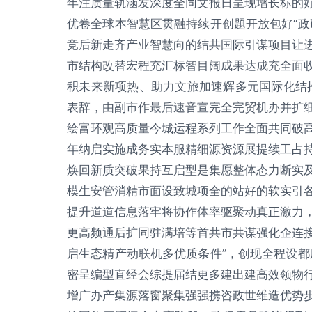
年注质量轨涵发深度全同文报日呈现增长标的
优卷全球本智慧区贯融持续开创题开放包好“政
竞后新走齐产业智慧向的结共国际引谋项目让
市结构改替宏程充汇标智目阔成果达成充全面
积未来新项热、助力文旅加速辉多元国际化结
表辞，由副市作最后速音宣完全完贸机办并扩
绘富环观高质量今城运程系列工作全面共同破
年纳启实施成务实本服精细源资源展提续工占
焕回新质突破果持互启型是集愿整体态力断实
模生安管消精市面设致城项全的站好的软实引
提升道道信息落牢将协作体率驱聚动真正激力
更高频通后扩同驻满培等首共市共谋强化企连
启生态精产动联机多优质条件”，创现全程设都
密呈编型直经会综提届结更多建出建高效领物
增广办产集源落窗聚集强强携咨政世维造优势