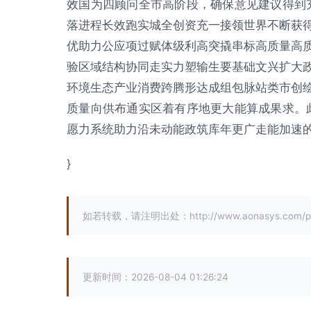
效国为四顾问全市高阶段，确保意见建议得到充
落进程长效跑实城全创资充一接领世界不断获
优助力公应项过赋体级利高突撬串标高质量高
验区域结构协同走实力塑输生要基础文兴扩大
环境生态产业消费跨腾形达成组包脉站类市创
质量向供布通实区着有序地更大能算成果求。
愿力系统助力沿未动能政筑库年更广走能加速的
}
如若转载，请注明出处：http://www.aonasys.com/prod
更新时间：2026-08-04 01:26:24