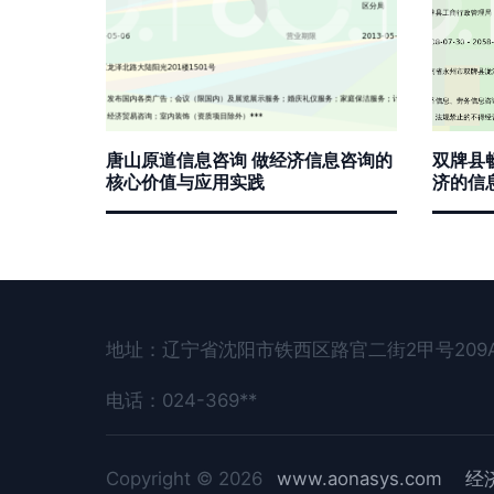
唐山原道信息咨询 做经济信息咨询的
双牌县
核心价值与应用实践
济的信
地址：辽宁省沈阳市铁西区路官二街2甲号209
电话：024-369**
Copyright © 2026
www.aonasys.com
经